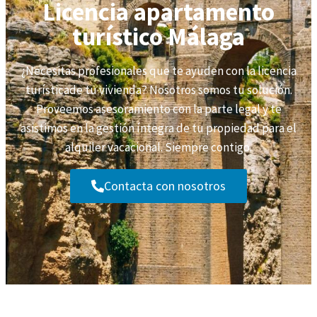
Licencia apartamento
turístico Málaga
¿Necesitas profesionales que te ayuden con la licencia
turísticade tu vivienda? Nosotros somos tu solución.
Proveemos asesoramiento con la parte legal y te
asistimos en la gestión íntegra de tu propiedad para el
alquiler vacacional. Siempre contigo.
Contacta con nosotros