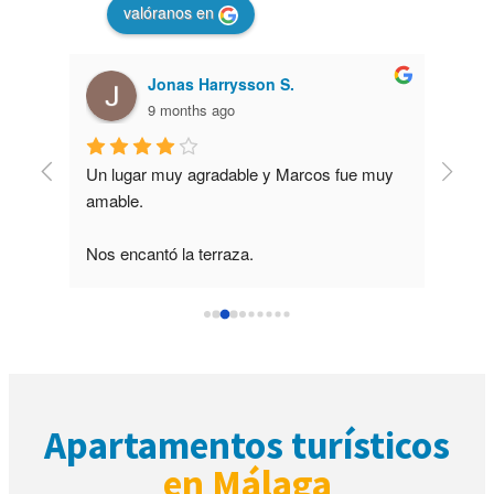
valóranos en
Jonas Harrysson S.
9 months ago
Un lugar muy agradable y Marcos fue muy 
Llevo 
y 
amable.
vez qu
pasada
es 
Nos encantó la terraza.
avisad
 a pie.
Vergo
te a 
 y 
ayudó 
uró 
cta.
Apartamentos turísticos
nto y 
en Málaga