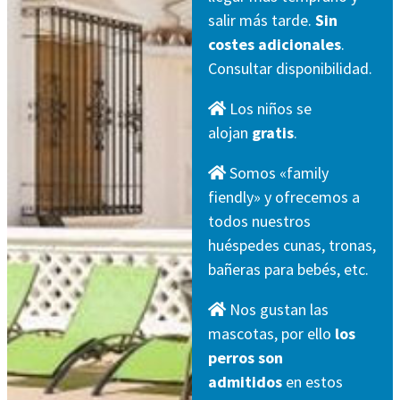
salir más tarde.
Sin
costes adicionales
.
Consultar disponibilidad.
Los niños se
alojan
gratis
.
Somos «family
fiendly» y ofrecemos a
todos nuestros
huéspedes cunas, tronas,
bañeras para bebés, etc.
Nos gustan las
mascotas, por ello
los
perros son
admitidos
en estos