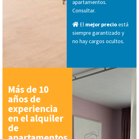
apartamentos.
Consultar.
El
mejor precio
está
siempre garantizado y
no hay cargos ocultos.
Más de 10
años de
experiencia
en el alquiler
de
apartamentos