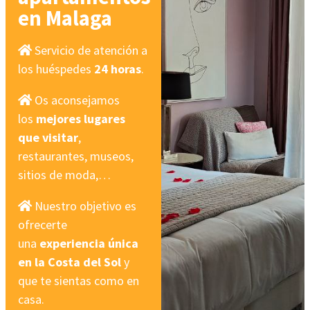
en Malaga
Servicio de atención a
los huéspedes
24 horas
.
Os aconsejamos
los
mejores lugares
que visitar
,
restaurantes, museos,
sitios de moda,…
Nuestro objetivo es
ofrecerte
una
experiencia única
en la Costa del Sol
y
que te sientas como en
casa.